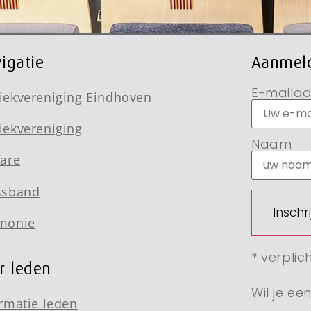
igatie
Aanmeld
E-mailad
iekvereniging Eindhoven
iekvereniging
Naam
fare
ssband
monie
* verplic
r leden
Wil je e
rmatie leden