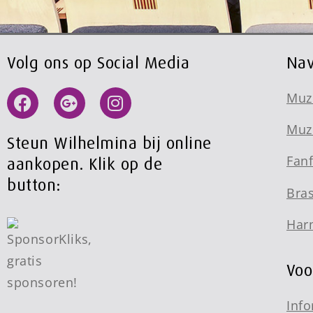
Volg ons op Social Media
Nav
Muz
Muz
Steun Wilhelmina bij online
Fan
aankopen. Klik op de
button:
Bra
Har
Voo
Info